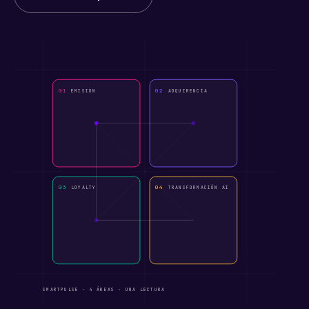
01
02
EMISIÓN
ADQUIRENCIA
03
04
LOYALTY
TRANSFORMACIÓN AI
SMARTPULSE · 4 ÁREAS · UNA LECTURA