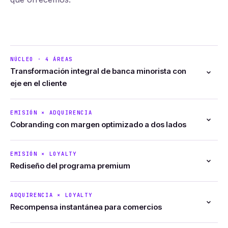
NÚCLEO · 4 ÁREAS
Transformación integral de banca minorista con
eje en el cliente
Cuando emisión, adquirencia, loyalty y AI se rediseñan a la
EMISIÓN × ADQUIRENCIA
vez con una sola lectura del cliente, el cambio se sostiene.
Cobranding con margen optimizado a dos lados
Optimización de margen del lado emisor y adquirente en un
EMISIÓN × LOYALTY
cobranding bancario, alineando interchange, MDR y
Rediseño del programa premium
revenue share.
Rediseño del programa de puntos asociado al portafolio de
ADQUIRENCIA × LOYALTY
tarjetas premium, con mecánicas que sostienen el spend.
Recompensa instantánea para comercios