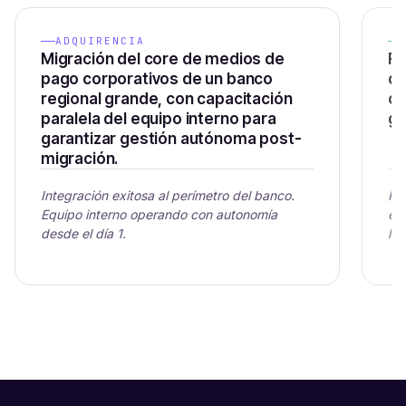
ADQUIRENCIA
Migración del core de medios de
Re
pago corporativos de un banco
de
regional grande, con capacitación
op
paralela del equipo interno para
go
garantizar gestión autónoma post-
migración.
Integración exitosa al perímetro del banco.
Pr
Equipo interno operando con autonomía
ec
desde el día 1.
la 